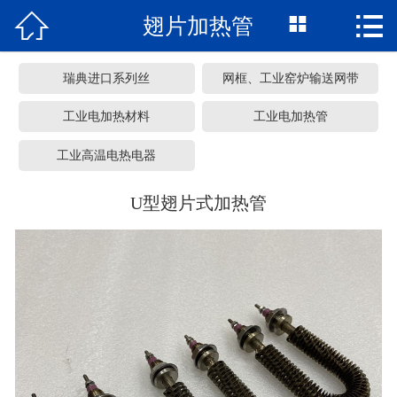



翅片加热管
网站首页
关于我们
瑞典进口系列丝
网框、工业窑炉输送网带
产品中心
工业电加热材料
工业电加热管
工业高温电热电器
车间展览
U型翅片式加热管
服务承诺
新闻资讯
常见问题
联系我们