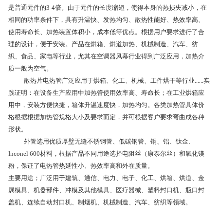
是普通元件的3-4倍。由于元件的长度缩短，使得本身的热损失减小，在
相同的功率条件下，具有升温快、发热均匀、散热性能好、热效率高、
使用寿命长、加热装置体积小，成本低等优点。根据用户要求进行了合
理的设计，便于安装。产品在烘箱、烘道加热、机械制造、汽车、纺
织、食品、家电等行业，尤其在空调器风幕行业得到广泛应用，加热介
质一般为空气。
散热片电热管广泛应用于烘箱、化工、机械、工件烘干等行业......实
践证明：在设备生产应用中加热管使用效率高、寿命长；在工业烘箱应
用中，安装方便快捷，箱体升温速度快，加热均匀。各类加热管具体价
格根据根据加热管规格大小及要求而定，并可根据客户要求弯曲成各种
形状。
外管选用优质厚壁无缝不锈钢管、低碳钢管、铜、铝、钛金、
Inconel 600材料，根据产品不同用途选择电阻丝（康泰尔丝）和氧化镁
粉，保证了电热管热延性小、热效率高和外在质量。
主要用途；广泛用于建筑、通信、电力、电子、化工、烘箱、烘道、金
属模具、机器部件、冲模及其他模具、医疗器械、塑料封口机、瓶口封
盖机、连续自动封口机、制烟机、机械制造、汽车、纺织等领域。