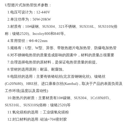
U型翅片式加热管技术参数：
1.电压可设计为：12-440V
2.单注功率为：50W-20KW
3.材质有：10#碳钢、SUS304、321不锈钢、SUS316L、SUS310S(俗
称：镍铬2520)、Incoloy800和840等。
4.常用管径：Φ8-Φ22mm
5.规格有：U型、W型、异形、带散热翅片电加热管、防爆电加热管
6.对不锈钢电热管的质量造成影响的因素中，材料的质量占很重要
7.合理选择电热管的原材料，是保证电热管质量的前提。
8.管材的选用原则：耐温、耐腐蚀。
9.电阻丝的选用：主要有铁铬铝丝(北京首钢钢化丝)、镍铬丝
(Cr20Ni80)、HRE丝、进口康泰尔丝(Kanthal)，取决于产品的表面负荷及
工作环境(温度以及震动性)
10.散热片的材质：主要材质有10#碳钢、SUS304、1Cr18Ni9Ti、
SUS316L、SUS310S(俗称：镍铬2520)等
11.氧化镁粉的选用 ：工业级氧化镁粉
12.封口材料的选用 :硅油+704密封胶